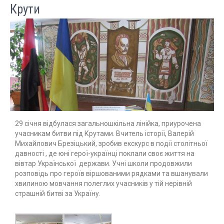
Крути
29 січня відбулася загальношкільна лінійка, приурочена
учасникам битви під Крутами. Вчитель історії, Валерій
Михайлович Брезіцький, зробив екскурс в події столітньої
давності , де юні герої-українці поклали своє життя на
вівтар Української держави. Учні школи продовжили
розповідь про героїв віршованими рядками та вшанували
хвилиною мовчання полеглих учасників у тій нерівній
страшній битві за Україну.