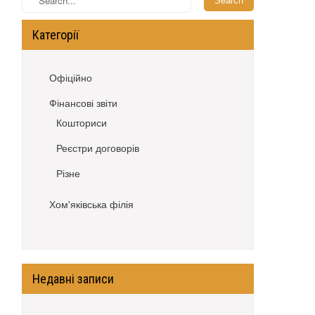
Категорії
Офіційно
Фінансові звіти
Кошториси
Реєстри договорів
Різне
Хом'яківська філія
Недавні записи