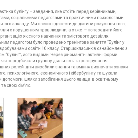
ктика булінгу – завдання, яке стоїть перед керівниками,
гами, соціальними педагогами та практичними психологами
ного закладу. Ми повинні донести до дитини розуміння того,
илля є порушенням прав людини, а отже – попередити його
рганізацію якісного навчання та змістового дозвілля.
ьним педагогом було проведено тренінгове заняття “Булінг у
із здобувачами освіти 10 класу. Старшокласинків ознайомлено з
м “булінг”, його видами. Через ріноманітні активні форми
 які передбачали групову діяльність та розігрування
вних ролей, діти виробили знання та вміння визначати ознаки
го, психологічного, економічного і кібербулінгу та шукали
и допомоги, шляхи запобігання цього явища в освітньому
 та своїх сім’ях.