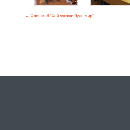
←
Флешмоб “Хай завжди буде мир”