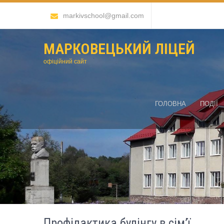
markivschool@gmail.com
МАРКОВЕЦЬКИЙ ЛІЦЕЙ
офіційний сайт
ГОЛОВНА
ПОДІЇ
Профілактика булінгу в сім’ї