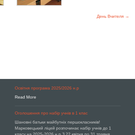
День Вчителя
→
Освітня програма 2025/2026 н.р
Read More
Оголошення про набір учнів в 1 клас
Шановні батьки майбутніх першокласників!
Марковецький ліцей розпочинає набір учнів до 1
класу на 2025-2026 н.р.З 22 квітня по 31 травня