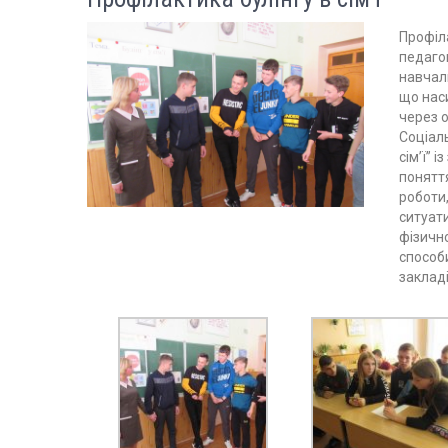
Профіла
педаго
навчаль
що нас
через о
Соціал
сім’ї” 
поняття
роботи,
ситуати
фізично
способ
закладі