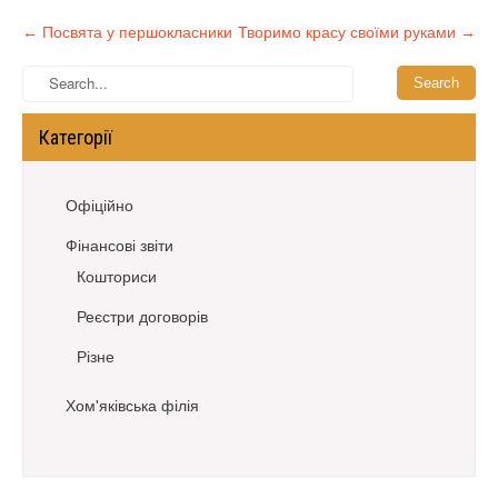
Post
←
Посвята у першокласники
Творимо красу своїми руками
→
navigation
Категорії
Офіційно
Фінансові звіти
Кошториси
Реєстри договорів
Різне
Хом'яківська філія