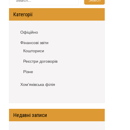
Категорії
Офіційно
Фінансові звіти
Кошториси
Реєстри договорів
Різне
Хом'яківська філія
Недавні записи