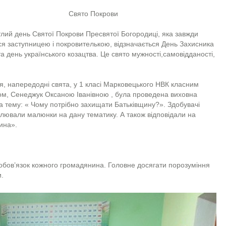
Свято Покрови
й день Святої Покрови Пресвятої Богородиці, яка завжди
я заступницею і покровителькою, відзначається День Захисника
та день українського козацтва. Це свято мужності,самовідданості,
я, напередодні свята, у 1 класі Марковецького НВК класним
ом, Сенеджук Оксаною Іванівною , була проведена виховна
а тему: « Чому потрібно захищати Батьківщину?». Здобувачі
малювали малюнки на дану тематику. А також відповідали на
ина».
 обов’язок кожного громадянина. Головне досягати порозуміння
и.