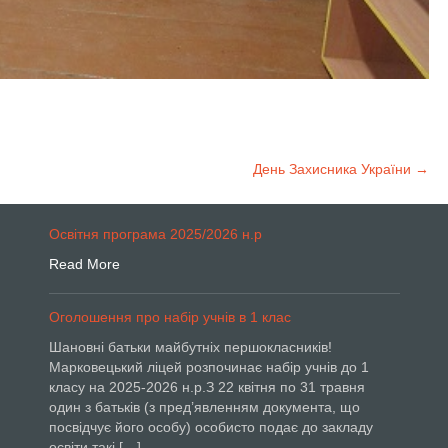
День Захисника України
→
Освітня програма 2025/2026 н.р
Read More
Оголошення про набір учнів в 1 клас
Шановні батьки майбутніх першокласників!
Марковецький ліцей розпочинає набір учнів до 1
класу на 2025-2026 н.р.З 22 квітня по 31 травня
один з батьків (з пред’явленням документа, що
посвідчує його особу) особисто подає до закладу
освіти такі […]