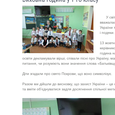
У світли
вважалас
України 
і подяки.
13 жовтн
керівник
година н
освіти декламували вірші, співали пісні про Україну, 
питання, чи розуміють вони значення слова «Батьківщ
Діти згадали про свято Покрови, що воно символізує.
Разом ми дійшли до висновку, що захист України – це
та вміти об’єднуватися задля досягнення спільної мет