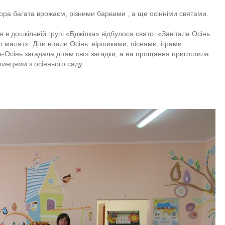
ора багата врожаєм, різними барвами , а ще осінніми святами.
я в дошкільній групі «Бджілка» відбулося свято: «Завітала Осінь
до малят». Діти вітали Осінь віршиками, піснями, іграми.
-Осінь загадала дітям свої загадки, а на прощання пригостила
стинцями з осіннього саду.