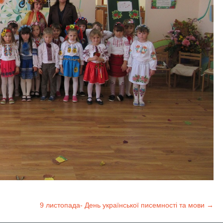
9 листопада- День української писемності та мови
→