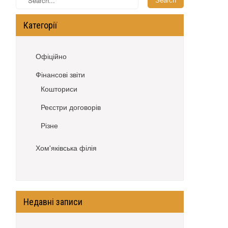
Категорії
Офіційно
Фінансові звіти
Кошториси
Реєстри договорів
Різне
Хом'яківська філія
Недавні записи