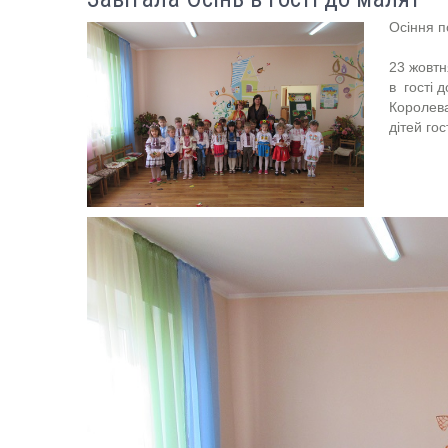
Осіння п
23 жовтн
в гості 
Королева
дітей го