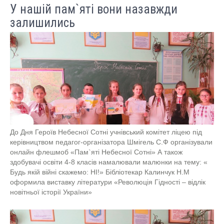
У нашій пам`яті вони назавжди
залишились
До Дня Героїв Небесної Сотні учнівський комітет ліцею під
керівництвом педагог-організатора Шмігель С.Ф організували
онлайн флешмоб «Пам`яті Небесної Сотні» А також
здобувачі освіти 4-8 класів намалювали малюнки на тему: «
Будь якій війні скажемо: НІ!» Бібліотекар Калинчук Н.М
оформила виставку літератури «Революція Гідності – відлік
новітньої історії України»