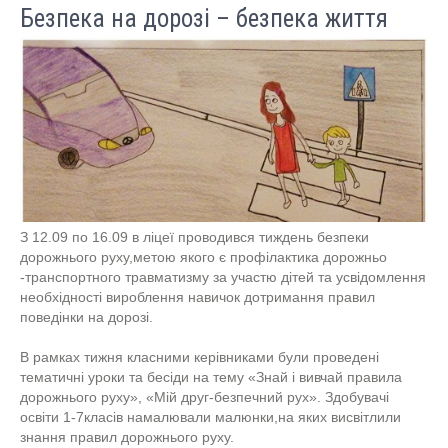
Безпека на дорозі – безпека життя
З 12.09 по 16.09 в ліцеї проводився тиждень безпеки
дорожнього руху,метою якого є профілактика дорожньо
-транспортного травматизму за участю дітей та усвідомлення
необхідності вироблення навичок дотримання правил
поведінки на дорозі.
В рамках тижня класними керівниками були проведені
тематичні уроки та бесіди на тему «Знай і вивчай правила
дорожнього руху», «Мій друг-безпечний рух». Здобувачі
освіти 1-7класів намалювали малюнки,на яких висвітлили
знання правил дорожнього руху.