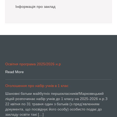
Інформація про заклад
Освітня програма 2025/2026 н.р
Read More
Оголошення про набір учнів в 1 клас
Шановні батьки майбутніх першокласників!Марковецький
ліцей розпочинає набір учнів до 1 класу на 2025-2026 н.р.З
22 квітня по 31 травня один з батьків (з пред’явленням
документа, що посвідчує його особу) особисто подає до
закладу освіти такі […]