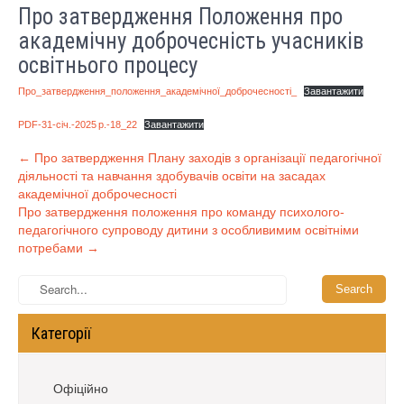
Про затвердження Положення про
академічну доброчесність учасників
освітнього процесу
Про_затвердження_положення_академічної_доброчесності_
Завантажити
PDF-31-січ.-2025 р.-18_22
Завантажити
Post
←
Про затвердження Плану заходів з організації педагогічної
діяльності та навчання здобувачів освіти на засадах
navigation
академічної доброчесності
Про затвердження положення про команду психолого-
педагогічного супроводу дитини з особливимим освітніми
потребами
→
Категорії
Офіційно