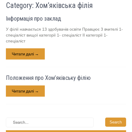
Category: Хом’яківська філія
Інформація про заклад
У філії навчається 13 здобувачів освіти Правцює 3 вчителі 1-
спеціаліст вищої категорії 1- спеціаліст ІІ категорії 1-
спеціаліст
Читати далі →
Положення про Хом’яківську філію
Читати далі →