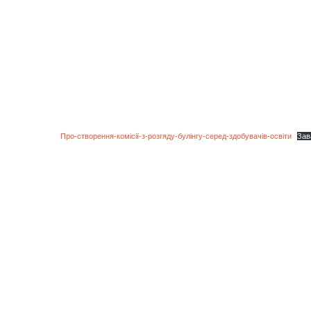
Про-створення-комісії-з-розгяду-булінгу-серед-здобувачів-освіти
Зав