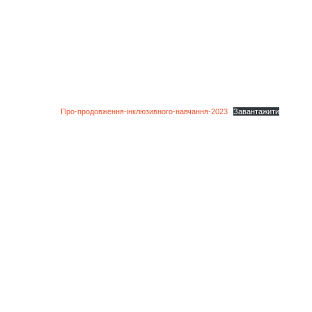
Про-продовження-інклюзивного-навчання-2023
Завантажити