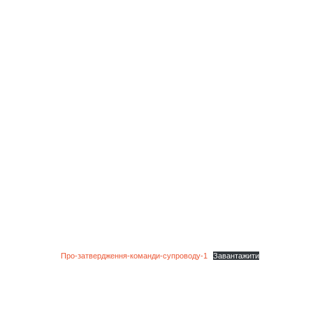
Пpo-затвердження-команди-супроводу-1
Завантажити